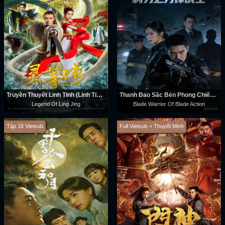
Truyền Thuyết Linh Tinh (Linh Tinh Truyện)
Thanh Đao Sắc Bén Phong Chiến Sĩ
Legend Of Ling Jing
Blade Warrior Of Blade Action
Tập 16 Vietsub
Full Vietsub + Thuyết Minh