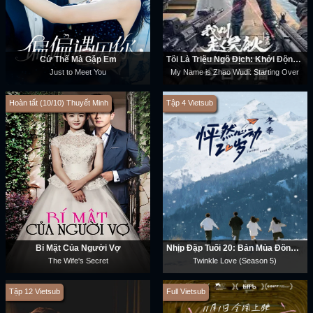
Cứ Thế Mà Gặp Em
Tôi Là Triệu Ngô Địch: Khởi Động Lại
Just to Meet You
My Name is Zhao Wudi: Starting Over
Hoàn tất (10/10) Thuyết Minh
Tập 4 Vietsub
Bí Mật Của Người Vợ
Nhịp Đập Tuổi 20: Bản Mùa Đông (Phần 5)
The Wife's Secret
Twinkle Love (Season 5)
Tập 12 Vietsub
Full Vietsub