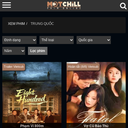
XEM PHIM
TRUNG QUỐC
Trailer Vietsub
Hoàn tất (8/8) Vietsub
Phạm Vi 800m
Vợ Cũ Báo Thù