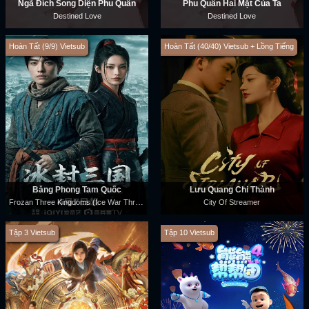
Ngã Đích Song Diện Phu Quân
Phu Quân Hai Mặt Của Ta
Destined Love
Destined Love
Hoàn Tất (9/9) Vietsub
Hoàn Tất (40/40) Vietsub + Lồng Tiếng
Băng Phong Tam Quốc
Lưu Quang Chi Thành
Frozan Three Kingdoms (Ice War Three Kingdoms)
City Of Streamer
Tập 3 Vietsub
Tập 10 Vietsub