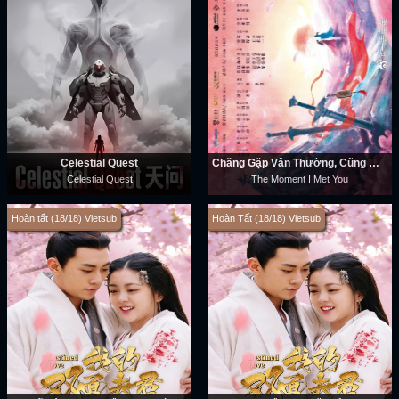
Celestial Quest
Chẳng Gặp Vân Thường, Cũng Chẳng Gặp Người
Celestial Quest
The Moment I Met You
Hoàn tất (18/18) Vietsub
Hoàn Tất (18/18) Vietsub