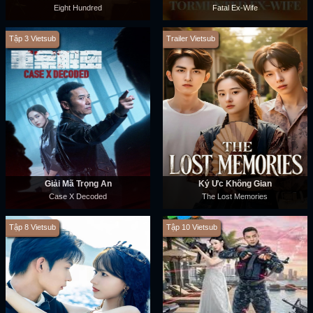
Eight Hundred
Fatal Ex-Wife
Tập 3 Vietsub
Trailer Vietsub
Giải Mã Trọng Án
Ký Ức Không Gian
Case X Decoded
The Lost Memories
Tập 8 Vietsub
Tập 10 Vietsub