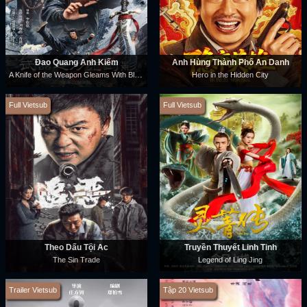
Đao Quang Ảnh Kiếm
Anh Hùng Thành Phố Ẩn Danh
A Knife of the Weapon Gleams With Blood
Hero in the Hidden City
Full Vietsub
Full Vietsub
Theo Dấu Tội Ác
Truyền Thuyết Linh Tinh
The Sin Trade
Legend of Ling Jing
Trailer Vietsub
Tập 20 Vietsub