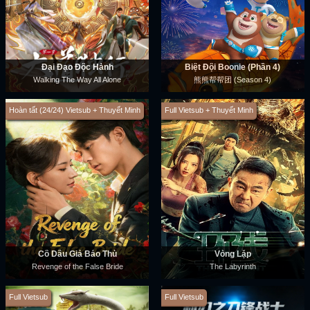
Đại Đạo Độc Hành
Biệt Đội Boonie (Phần 4)
Walking The Way All Alone
熊熊帮帮团 (Season 4)
Hoàn tất (24/24) Vietsub + Thuyết Minh
Full Vietsub + Thuyết Minh
Cô Dâu Giả Báo Thù
Vòng Lặp
Revenge of the False Bride
The Labyrinth
Full Vietsub
Full Vietsub