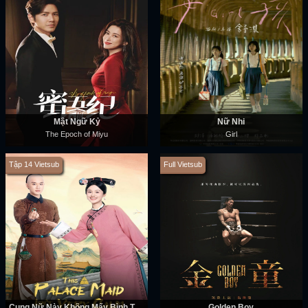
Mật Ngữ Kỷ
Nữ Nhi
The Epoch of Miyu
Girl
Tập 14 Vietsub
Full Vietsub
Cung Nữ Này Không Mấy Bình Tĩnh
Golden Boy