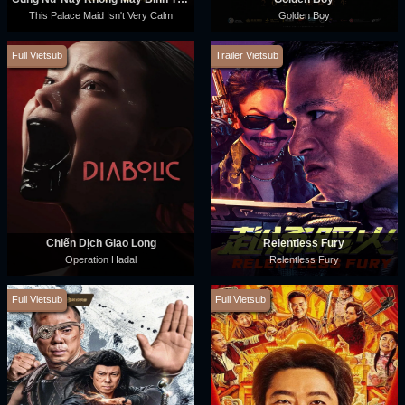
This Palace Maid Isn't Very Calm
Golden Boy
Full Vietsub
Trailer Vietsub
Chiến Dịch Giao Long
Relentless Fury
Operation Hadal
Relentless Fury
Full Vietsub
Full Vietsub