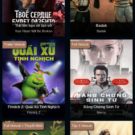
Trái tim bạn sẽ tan vỡ
Badak
Your Heart Will Be Broken
Badak
Trailer Vietsub
Full Vietsub
Finnick 2: Quái Xù Tinh Nghịch
Bằng Chứng Sinh Tử
Finnick 2
Mercy
Full Vietsub + Thuyết Minh
Tập 3 Vietsub