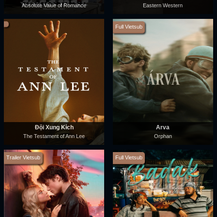
Absolute Value of Romance
Eastern Western
Full Vietsub
Đội Xung Kích
Árva
The Testament of Ann Lee
Orphan
Trailer Vietsub
Full Vietsub