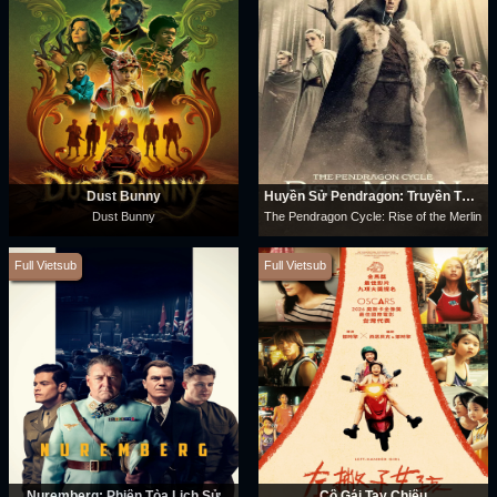
Dust Bunny
Huyền Sử Pendragon: Truyền Thuyết Merlin
Dust Bunny
The Pendragon Cycle: Rise of the Merlin
Full Vietsub
Full Vietsub
Nuremberg: Phiên Tòa Lịch Sử
Cô Gái Tay Chiêu