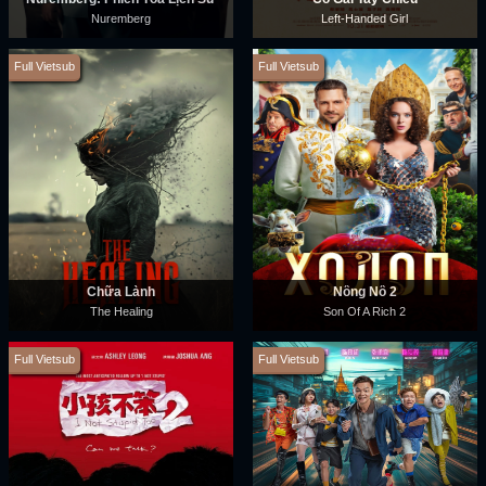
Nuremberg
Left-Handed Girl
Full Vietsub
Full Vietsub
Chữa Lành
Nông Nô 2
The Healing
Son Of A Rich 2
Full Vietsub
Full Vietsub