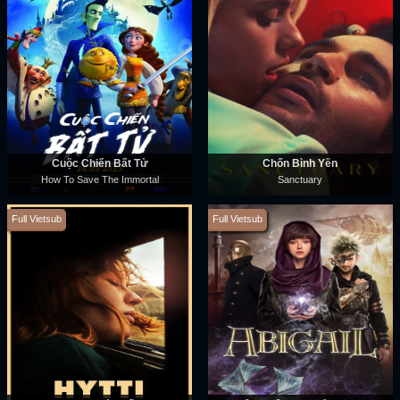
Cuộc Chiến Bất Tử
Chốn Bình Yên
How To Save The Immortal
Sanctuary
Full Vietsub
Full Vietsub