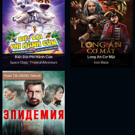
Biệt Đội Phi Hành Cún
Long Ẩn Cơ Mật
Space Dogs: Tropical Adventure
Iron Mask
Hoàn Tất (08/08) Vietsub