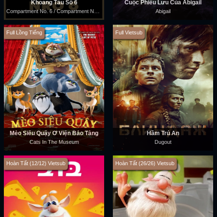
Khoang Tàu Số 6
Cuộc Phiêu Lưu Của Abigail
Compartment No. 6 / Compartment Number 6
Abigail
Full Lồng Tiếng
Full Vietsub
Mèo Siêu Quậy Ở Viện Bảo Tàng
Hầm Trú Ẩn
Cats In The Museum
Dugout
Hoàn Tất (12/12) Vietsub
Hoàn Tất (26/26) Vietsub