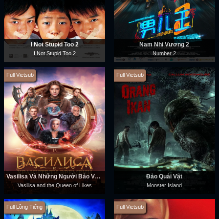
I Not Stupid Too 2
Nam Nhi Vương 2
I Not Stupid Too 2
Number 2
Full Vietsub
Full Vietsub
Vasilisa Và Những Người Bảo Vệ Thời Gian
Đảo Quái Vật
Vasilisa and the Queen of Likes
Monster Island
Full Lồng Tiếng
Full Vietsub