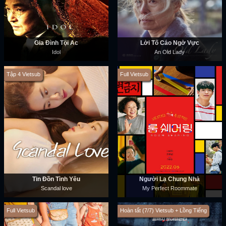
Gia Đình Tội Ác
Lời Tố Cáo Ngờ Vực
Idol
An Old Lady
Tập 4 Vietsub
Full Vietsub
Tin Đồn Tình Yêu
Người Lạ Chung Nhà
Scandal love
My Perfect Roommate
Full Vietsub
Hoàn tất (7/7) Vietsub + Lồng Tiếng