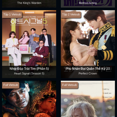
The King's Warden
Method Acting
Tập 1 Vietsub
Tập 2 Vietsub
Nhịp Đập Trái Tim (Phần 5)
Phu Nhân Đại Quân Thế Kỷ 21
Heart Signal (Season 5)
Perfect Crown
Full Vietsub
Full Vietsub