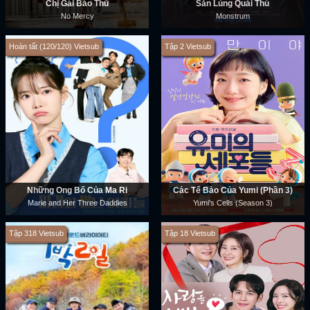
Chị Gái Báo Thù
Săn Lùng Quái Thú
No Mercy
Monstrum
Hoàn tất (120/120) Vietsub
Tập 2 Vietsub
Những Ông Bố Của Ma Ri
Các Tế Bào Của Yumi (Phần 3)
Marie and Her Three Daddies
Yumi's Cells (Season 3)
Tập 318 Vietsub
Tập 18 Vietsub