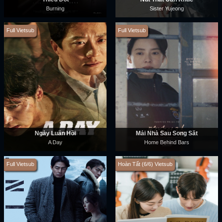
Burning
Sister Yujeong
Full Vietsub
Full Vietsub
Ngày Luân Hồi
Mái Nhà Sau Song Sắt
A Day
Home Behind Bars
Full Vietsub
Hoàn Tất (6/6) Vietsub