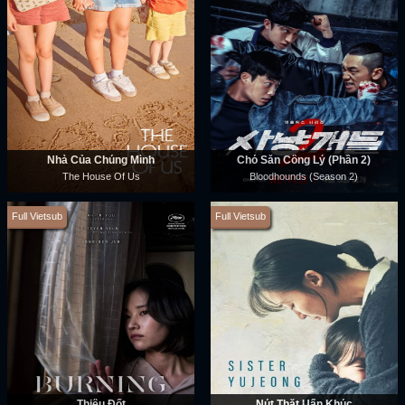
Nhà Của Chúng Mình
Chó Săn Công Lý (Phần 2)
The House Of Us
Bloodhounds (Season 2)
Full Vietsub
Full Vietsub
Thiêu Đốt
Nút Thắt Uẩn Khúc