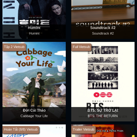
Humint
Soundtrack #2
Humint
Soundtrack #2
Tập 2 Vietsub
Full Vietsub
Đời Cải Thảo
BTS: SỰ TRỞ LẠI
Cabbage Your Life
BTS: THE RETURN
Hoàn Tất (8/8) Vietsub
Trailer Vietsub