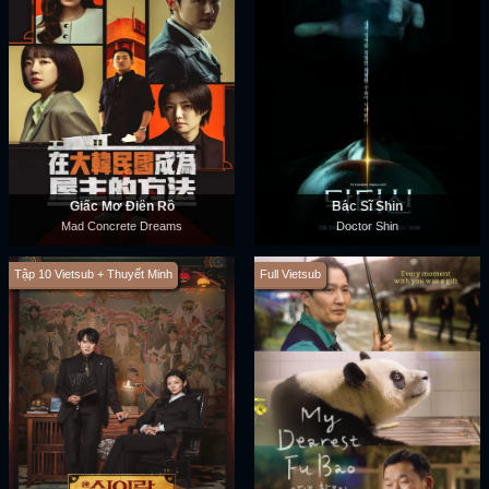
Giấc Mơ Điên Rồ
Bác Sĩ Shin
Mad Concrete Dreams
Doctor Shin
Tập 10 Vietsub + Thuyết Minh
Full Vietsub