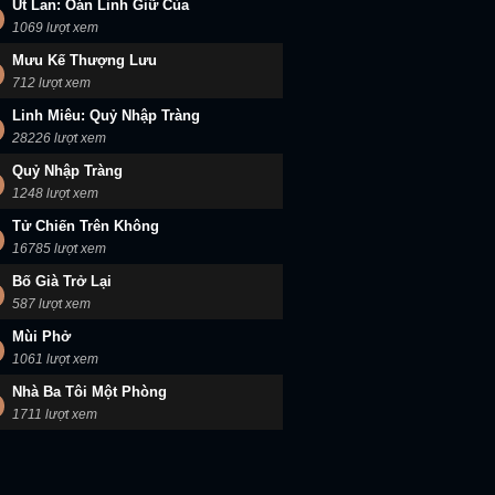
Út Lan: Oán Linh Giữ Của
1069 lượt xem
Mưu Kế Thượng Lưu
712 lượt xem
Linh Miêu: Quỷ Nhập Tràng
28226 lượt xem
Quỷ Nhập Tràng
1248 lượt xem
Tử Chiến Trên Không
16785 lượt xem
Bố Già Trở Lại
587 lượt xem
Mùi Phở
1061 lượt xem
Nhà Ba Tôi Một Phòng
1711 lượt xem