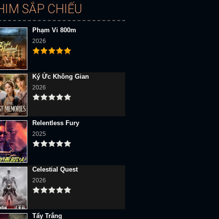
HIM SẮP CHIẾU
Phạm Vi 800m
2026
Ký Ức Không Gian
2026
Relentless Fury
2025
Celestial Quest
2026
Tẩy Trắng