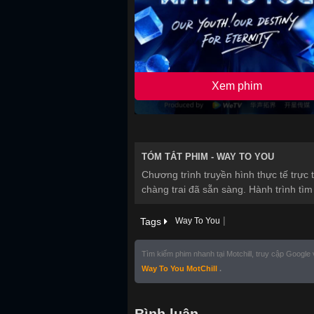
Xem phim
TÓM TẮT PHIM -
WAY TO YOU
Chương trình truyền hình thực tế trực
chàng trai đã sẵn sàng. Hành trình tì
|
Tags
Way To You
Tìm kiếm phim nhanh tại Motchill, truy cập Google
Way To You MotChill
.