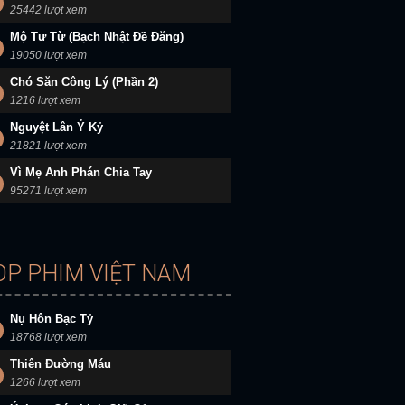
25442 lượt xem
Mộ Tư Từ (Bạch Nhật Đề Đăng)
19050 lượt xem
Chó Săn Công Lý (Phần 2)
1216 lượt xem
Nguyệt Lân Ỷ Kỷ
21821 lượt xem
Vì Mẹ Anh Phán Chia Tay
95271 lượt xem
OP PHIM VIỆT NAM
Nụ Hôn Bạc Tỷ
18768 lượt xem
Thiên Đường Máu
1266 lượt xem