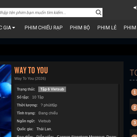
C GIA
PHIM CHIẾU RẠP
PHIM BỘ
PHIM LẺ
PHIM
WAY TO YOU
T
Way To You (2026)
Trạng thái:
Tập 6 Vietsub
1
Số tập:
10 Tập
Thời lượng:
? phút/tập
2
Tình trạng:
Đang chiếu
Ngôn ngữ:
Vietsub
3
Quốc gia:
Thái Lan
,