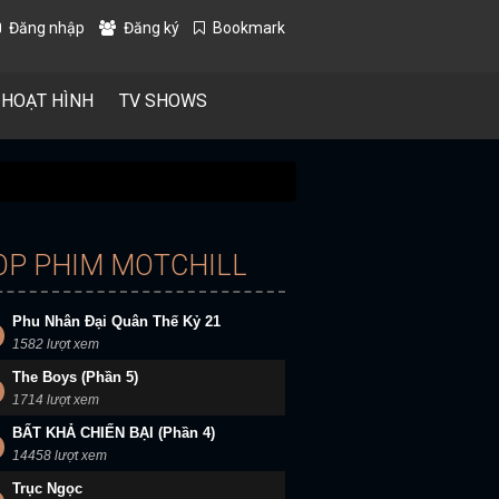
Đăng nhập
Đăng ký
Bookmark
 HOẠT HÌNH
TV SHOWS
OP PHIM MOTCHILL
Phu Nhân Đại Quân Thế Kỷ 21
1582 lượt xem
The Boys (Phần 5)
1714 lượt xem
BẤT KHẢ CHIẾN BẠI (Phần 4)
14458 lượt xem
Trục Ngọc