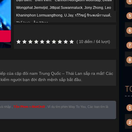
Đạo diễn:
Diễn viên:
Cannon Alongkorn Moonsup
,
Deaw
4
Wongphat Jiemvijid
,
Jittipat Suwannaluck
,
Jony Zhong
,
Leo
Khaninphon Lormuangthong
,
U.Jay
,
รวีวิชญ์ จิระพงษ์กานนท์
,
5
Thể loại:
Âm Nhạc
,
6
Năm sản xuất:
2026
(
10
điểm /
64
lượt)
7
8
 tiếp của cặp đôi nam Trung Quốc – Thái Lan sắp ra mắt! Các
m kiếm người bạn đời định mệnh sắp bắt đầu.
T
 và nhập ,
Tên Phim + MotChill
. Ví dụ tìm phim Way To You, Các bạn tìm là
1
2