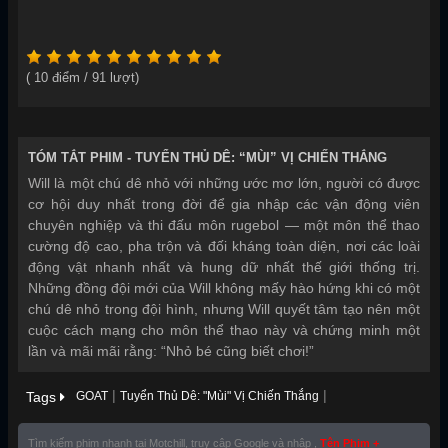
Thể loại:
Gia Đình
,
Hài Hước
,
Hành Động
,
Năm sản xuất:
2026
(
10
điểm /
91
lượt)
TÓM TẮT PHIM -
TUYỂN THỦ DÊ: “MÙI” VỊ CHIẾN THẮNG
Will là một chú dê nhỏ với những ước mơ lớn, người có được
cơ hội duy nhất trong đời để gia nhập các vận động viên
chuyên nghiệp và thi đấu môn rugebol — một môn thể thao
cường độ cao, pha trộn và đối kháng toàn diện, nơi các loài
động vật nhanh nhất và hung dữ nhất thế giới thống trị.
Những đồng đội mới của Will không mấy hào hứng khi có một
chú dê nhỏ trong đội hình, nhưng Will quyết tâm tạo nên một
cuộc cách mạng cho môn thể thao này và chứng minh một
lần và mãi mãi rằng: “Nhỏ bé cũng biết chơi!”
|
|
Tags
GOAT
Tuyển Thủ Dê: "Mùi" Vị Chiến Thắng
Tìm kiếm phim nhanh tại Motchill, truy cập Google và nhập ,
Tên Phim +