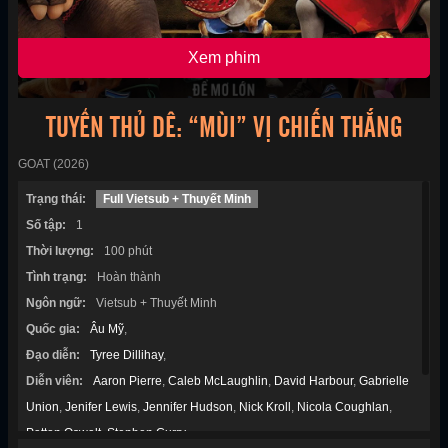
Xem phim
TUYỂN THỦ DÊ: “MÙI” VỊ CHIẾN THẮNG
GOAT (2026)
Trạng thái:
Full Vietsub + Thuyết Minh
Số tập:
1
Thời lượng:
100 phút
Tình trạng:
Hoàn thành
Ngôn ngữ:
Vietsub + Thuyết Minh
Quốc gia:
Âu Mỹ
,
Đạo diễn:
Tyree Dillihay
,
Diễn viên:
Aaron Pierre
,
Caleb McLaughlin
,
David Harbour
,
Gabrielle
Union
,
Jenifer Lewis
,
Jennifer Hudson
,
Nick Kroll
,
Nicola Coughlan
,
Patton Oswalt
,
Stephen Curry
,