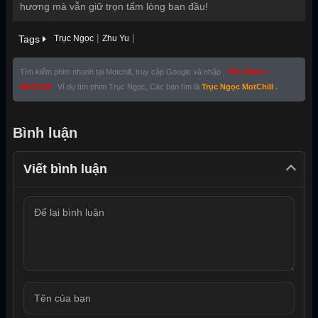
hương mà vẫn giữ trọn tấm lòng ban đầu!
|
|
Tags
Trục Ngọc
Zhu Yu
Tìm kiếm phim nhanh tại Motchill, truy cập Google và nhập ,
Tên Phim +
MotChill
. Ví dụ tìm phim Trục Ngọc, Các bạn tìm là
Trục Ngọc MotChill
.
Bình luận
Viết bình luận