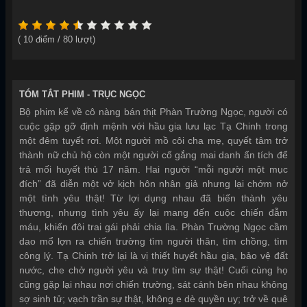
Năm sản xuất:
2026
(
10
điểm /
80
lượt)
TÓM TẮT PHIM -
TRỤC NGỌC
Bộ phim kể về cô nàng bán thịt Phàn Trường Ngọc, người có
cuộc gặp gỡ định mệnh với hầu gia lưu lạc Tạ Chinh trong
một đêm tuyết rơi. Một người mồ côi cha mẹ, quyết tâm trở
thành nữ chủ hộ còn một người cố gắng mai danh ẩn tích để
trả mối huyết thù 17 năm. Hai người “mỗi người một mục
đích” đã diễn một vở kịch hôn nhân giả nhưng lại chớm nở
một tình yêu thật! Từ lợi dụng nhau đã biến thành yêu
thương, nhưng tình yêu ấy lại mang đến cuộc chiến đẫm
máu, khiến đôi trai gái phải chia lìa. Phàn Trường Ngọc cầm
dao mổ lợn ra chiến trường tìm người thân, tìm chồng, tìm
công lý. Tạ Chinh trở lại là vị thiết huyết hầu gia, bảo vệ đất
nước, che chở người yêu và truy tìm sự thật! Cuối cùng họ
cũng gặp lại nhau nơi chiến trường, sát cánh bên nhau không
sợ sinh tử; vạch trần sự thật, không e dè quyền uy; trở về quê