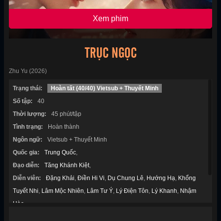
Xem phim
TRỤC NGỌC
Zhu Yu (2026)
Trạng thái:
Hoàn tất (40/40) Vietsub + Thuyết Minh
Số tập:
40
Thời lượng:
45 phút/tập
Tình trạng:
Hoàn thành
Ngôn ngữ:
Vietsub + Thuyết Minh
Quốc gia:
Trung Quốc
,
Đạo diễn:
Tăng Khánh Kiệt
,
Diễn viên:
Đặng Khải
,
Điền Hi Vi
,
Dụ Chung Lê
,
Hướng Hạ
,
Khổng
Tuyết Nhi
,
Lâm Mộc Nhiên
,
Lâm Tư Ý
,
Lý Điện Tôn
,
Lý Khanh
,
Nhậm
Hào
,
Thể loại:
Chính kịch
,
Cổ Đại
,
Ngôn Tình
,