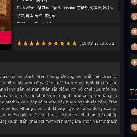
Đạo diễn:
裘仲维
,
4
Diễn viên:
Qi Zhao
,
Qu Shanshan
,
丁勇岱
,
何奉天
,
涂松岩
,
胡可
,
蘇鑫
,
许凯
,
邓恩熙
,
5
Thể loại:
Chính kịch
,
6
Năm sản xuất:
2026
(
10
điểm /
58
lượt)
7
8
c, tại khu mỏ của thị trấn Phong Dương, sự xuất hiện của một
ình bề ngoài ở nơi đây. Cảnh sát Trần Hồng Binh lập tức tiến
nh kính trên cổ nạn nhân rất giống với vỏ chai của một loại
T
 sau đó, anh còn phát hiện trong thị trấn có người đang sử
 ra sự thật và triệt phá đường dây buôn bán thuốc cấm, Trần
 điều tra. Nhưng điều anh không ngờ tới là kẻ đứng sau tất
1
a mình. Sự giằng xé giữa trách nhiệm và tình thân, giữa pháp
cùng cả thị trấn phải đối mặt với những lựa chọn và thử thách
2