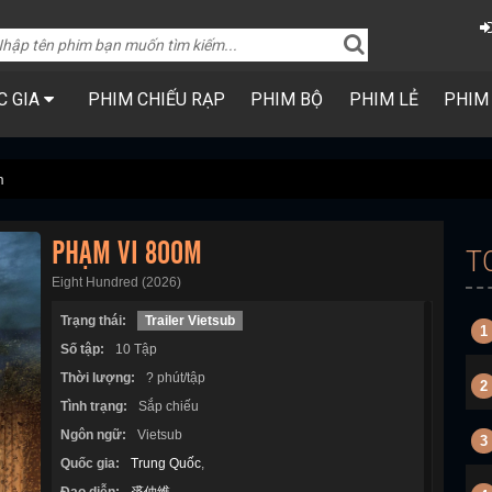
C GIA
PHIM CHIẾU RẠP
PHIM BỘ
PHIM LẺ
PHIM
m
PHẠM VI 800M
T
Eight Hundred (2026)
Trạng thái:
Trailer Vietsub
1
Số tập:
10 Tập
Thời lượng:
? phút/tập
2
Tình trạng:
Sắp chiếu
Ngôn ngữ:
Vietsub
3
Quốc gia:
Trung Quốc
,