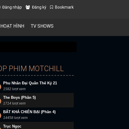
Đăng nhập
Đăng ký
Bookmark
 HOẠT HÌNH
TV SHOWS
OP PHIM MOTCHILL
Phu Nhân Đại Quân Thế Kỷ 21
1582 lượt xem
The Boys (Phần 5)
1714 lượt xem
BẤT KHẢ CHIẾN BẠI (Phần 4)
14458 lượt xem
Trục Ngọc