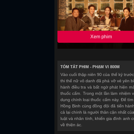
Xem phim
TÓM TẮT PHIM -
PHẠM VI 800M
Vào cuối thập niên 90 của thế kỷ trướ
thi thể nữ vô danh đã phá vỡ vẻ yên b
hành điều tra và bất ngờ phát hiện mả
thuốc cấm. Trong một lần làm nhiệm vụ
dụng chính loại thuốc cấm này. Để tìm
Hồng Binh cùng đồng đội đã tiến hành
cả lại chính là người thân cận nhất củ
luật và nhân tính, khiến gia đình anh 
về thiện ác.