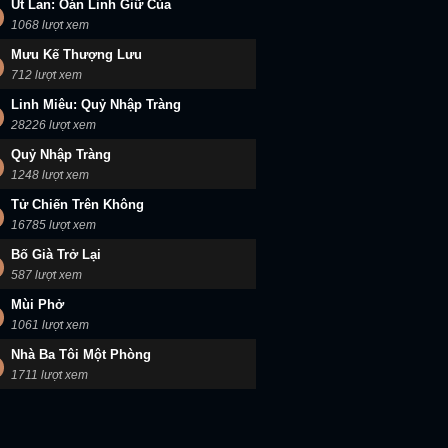
Út Lan: Oán Linh Giữ Của
1068 lượt xem
Mưu Kế Thượng Lưu
712 lượt xem
Linh Miêu: Quỷ Nhập Tràng
28226 lượt xem
Quỷ Nhập Tràng
1248 lượt xem
Tử Chiến Trên Không
16785 lượt xem
Bố Già Trở Lại
587 lượt xem
Mùi Phở
1061 lượt xem
Nhà Ba Tôi Một Phòng
1711 lượt xem