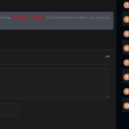
3
 và nhập ,
Tên Phim + MotChill
. Ví dụ tìm phim Phạm Vi 800m, Các bạn tìm là
4
5
6
7
8
9
10