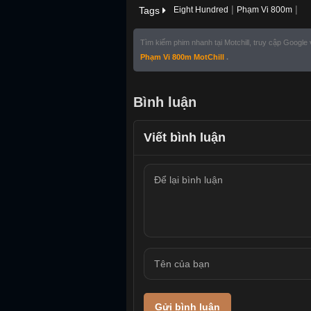
|
|
Tags
Eight Hundred
Phạm Vi 800m
Tìm kiếm phim nhanh tại Motchill, truy cập Google
Phạm Vi 800m MotChill
.
Bình luận
Viết bình luận
Gửi bình luận