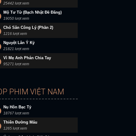
25442 lượt xem
Mộ Tư Từ (Bạch Nhật Đề Đăng)
19050 lượt xem
Chó Săn Công Lý (Phần 2)
1216 lượt xem
Nguyệt Lân Ỷ Kỷ
21821 lượt xem
Vì Mẹ Anh Phán Chia Tay
95271 lượt xem
OP PHIM VIỆT NAM
Nụ Hôn Bạc Tỷ
18767 lượt xem
Thiên Đường Máu
1265 lượt xem