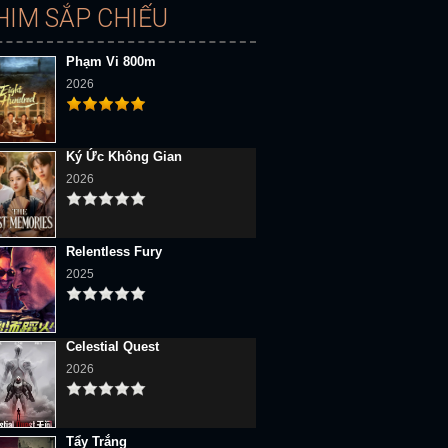
HIM SẮP CHIẾU
Phạm Vi 800m
2026
Ký Ức Không Gian
2026
Relentless Fury
2025
Celestial Quest
2026
Tẩy Trắng