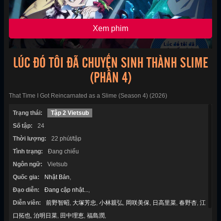
Xem phim
LÚC ĐÓ TÔI ĐÃ CHUYỂN SINH THÀNH SLIME
(PHẦN 4)
That Time I Got Reincarnated as a Slime (Season 4) (2026)
Trạng thái:
Tập 2 Vietsub
Số tập:
24
Thời lượng:
22 phút/tập
Tình trạng:
Đang chiếu
Ngôn ngữ:
Vietsub
Quốc gia:
Nhật Bản
,
Đạo diễn:
Đang cập nhật...
,
Diễn viên:
前野智昭
,
大塚芳忠
,
小林親弘
,
岡咲美保
,
日高里菜
,
春野杏
,
江
口拓也
,
泊明日菜
,
田中理恵
,
福島潤
,