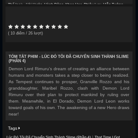
Thể loại:
Hài Hước
,
Hành Động
,
Khoa Học
,
Phiêu Lưu
,
Viễn Tưởng
,
Năm sản xuất:
2026
(
10
điểm /
26
lượt)
TÓM TẮT PHIM -
LÚC ĐÓ TÔI ĐÃ CHUYỂN SINH THÀNH SLIME
(PHẦN 4)
Demon Lord Rimuru’s dream of creating an alliance between
humans and monsters takes a step closer to being realized.
As Tempest continues to prosper, Granville Rozzo and his
granddaughter, Maribel Rozzo, clash with Demon Lord
Rimuru over their plan to protect mankind by ruling over
them. Meanwhile, in El Dorado, Demon Lord Leon works
toward goals of his own. The awakening of a new Hero draws
near!
Tags
|
Lúc Đó Tôi Đã Chuyển Sinh Thành Slime (Phần 4)
That Time I Got