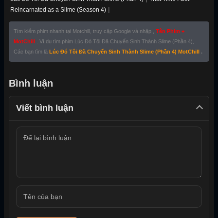
|
Reincarnated as a Slime (Season 4)
Tìm kiếm phim nhanh tại Motchill, truy cập Google và nhập ,
Tên Phim +
MotChill
. Ví dụ tìm phim Lúc Đó Tôi Đã Chuyển Sinh Thành Slime (Phần 4),
Các bạn tìm là
Lúc Đó Tôi Đã Chuyển Sinh Thành Slime (Phần 4) MotChill
.
Bình luận
Viết bình luận