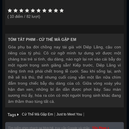
(
10
điểm /
82
lượt)
TÓM TẮT PHIM -
CỨ THẾ MÀ GẶP EM
Góa phụ ba đời chồng nay tái giá với Diệp Lãng, cậu con
riêng của tỷ phú. Cô cứ ngỡ mình tự dưng vớ được một
chàng trai trẻ si tình, dịu dàng, nào ngờ lại rơi vào cái bẫy do
một người trọng sinh giăng sẵn! Kiếp trước, Diệp Lãng vì
nặng tình mà phải chết trong lễ cưới. Sau khi sống lại, anh
thề sẽ trả thù, thế nhưng cuối cùng vẫn một lần nữa chìm
đắm trong chiếc bẫy dịu dàng của cô. Giữa vòng xoáy yêu
hận đan xen, những bí ẩn dần được phơi bày. Sau màn
sương mù ấy, hóa ra còn có một người trọng sinh khác đang
âm thầm thao túng tất cả.
|
|
Tags
Cứ Thế Mà Gặp Em
Just to Meet You
Tìm kiếm phim nhanh tại Motchill, truy cập Google và nhập ,
Tên Phim +