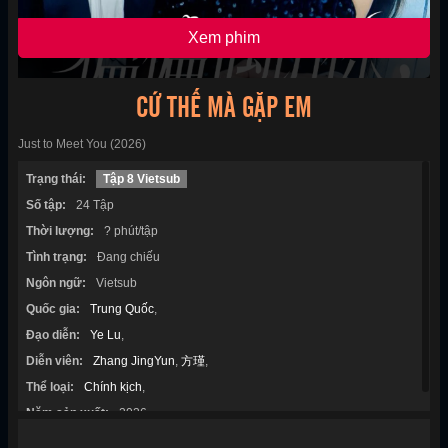
Xem phim
CỨ THẾ MÀ GẶP EM
Just to Meet You (2026)
Trạng thái:
Tập 8 Vietsub
Số tập:
24 Tập
Thời lượng:
? phút/tập
Tình trạng:
Đang chiếu
Ngôn ngữ:
Vietsub
Quốc gia:
Trung Quốc
,
Đạo diễn:
Ye Lu
,
Diễn viên:
Zhang JingYun
,
方瑾
,
Thể loại:
Chính kịch
,
Năm sản xuất:
2026